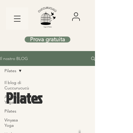
Prova gratuita
Il nostro BLOG
Pilates
Il blog di
Cuccurucucù
Pilates
Ashtanga
Yoga
Pilates
Vinyasa
Yoga