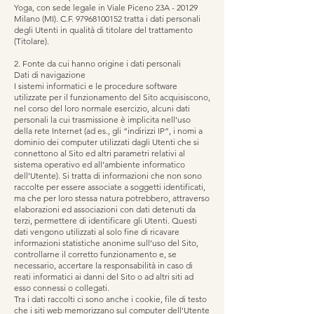
Yoga, con sede legale in Viale Piceno 23A - 20129
Milano (MI). C.F.
97968100152
tratta i dati personali
degli Utenti in qualità di titolare del trattamento
(Titolare).
2. Fonte da cui hanno origine i dati personali
Dati di navigazione
I sistemi informatici e le procedure software
utilizzate per il funzionamento del Sito acquisiscono,
nel corso del loro normale esercizio, alcuni dati
personali la cui trasmissione è implicita nell’uso
della rete Internet (ad es., gli “indirizzi IP”, i nomi a
dominio dei computer utilizzati dagli Utenti che si
connettono al Sito ed altri parametri relativi al
sistema operativo ed all’ambiente informatico
dell’Utente). Si tratta di informazioni che non sono
raccolte per essere associate a soggetti identificati,
ma che per loro stessa natura potrebbero, attraverso
elaborazioni ed associazioni con dati detenuti da
terzi, permettere di identificare gli Utenti. Questi
dati vengono utilizzati al solo fine di ricavare
informazioni statistiche anonime sull’uso del Sito,
controllarne il corretto funzionamento e, se
necessario, accertare la responsabilità in caso di
reati informatici ai danni del Sito o ad altri siti ad
esso connessi o collegati.
Tra i dati raccolti ci sono anche i cookie, file di testo
che i siti web memorizzano sul computer dell'Utente