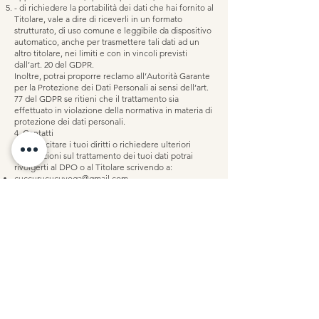
- di richiedere la portabilità dei dati che hai fornito al
Titolare, vale a dire di riceverli in un formato
strutturato, di uso comune e leggibile da dispositivo
automatico, anche per trasmettere tali dati ad un
altro titolare, nei limiti e con in vincoli previsti
dall’art. 20 del GDPR.
Inoltre, potrai proporre reclamo all’Autorità Garante
per la Protezione dei Dati Personali ai sensi dell’art.
77 del GDPR se ritieni che il trattamento sia
effettuato in violazione della normativa in materia di
protezione dei dati personali.
4. Contatti
Per esercitare i tuoi diritti o richiedere ulteriori
informazioni sul trattamento dei tuoi dati potrai
rivolgerti al DPO o al Titolare scrivendo a:
cuccurucucuyoga@gmail.com
Associazione Sportiva dilettantistica Cuccurucucù
Yoga - Viale Piceno 23A - 20129 Milano (MI)
Come posso cancellare una
prenotazione fatta?
Modello organizzativo e di
controllo dell'attività sportiva