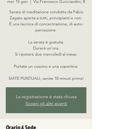
mer 15 gen
  |  
Via Francesco Guicciardini, 8
Serata di meditazione condotta da Fabio
Zagato aperta a tutti, principianti e non.
È una tecnica di concentrazione, di auto-
percezione.
La serata è gratuita.
Durerà un’ora.
Si ripeterà due mercoledì al mese.
Portate un cuscino e una copertina.
SIATE PUNTUALI, venite 10 minuti prima!
La registrazione è stata chiusa
Scopri gli altri eventi
Orario & Sede