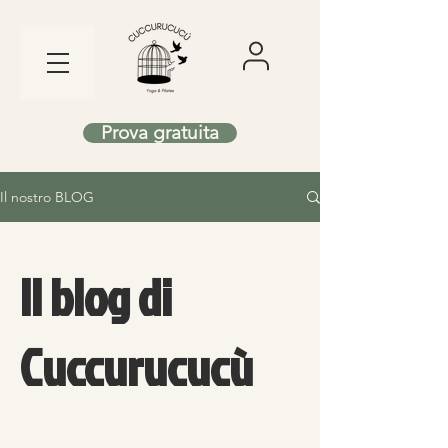
Prova gratuita
Il nostro BLOG
Il blog di
Cuccurucucù