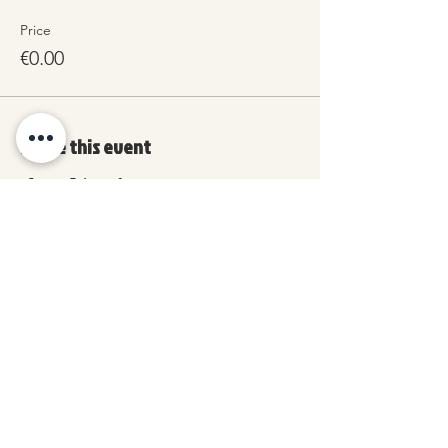
Price
€0.00
Share this event
How can I cancel a reservation I
made?
Modello organizzativo e di
controllo dell'attività sportiva
Privacy Policy