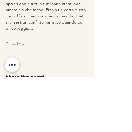
appartiene a tutti e tutti sono creati per 
amare ciò che fanno. Fino a un certo punto 
però. L'allucinazione scenica vivrà dei limiti, 
si creerà un conflitto narrativo quando poi 
un selvaggio…
Show More
Share this event
How can I cancel a reservation I
made?